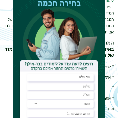
לימודי היסטוריה
וחקר ההיסטוריה חשובים לעתיד האנושות. גם
בעידן בו אנו חיים, אנו ממשיכים להתעמק למשל במהלכים
המדיניים והצבאיים של האימפריות הגדולות בהיסטוריה, אשר
הטביעו את חותמן בתקופות ובאזורים שונים בעולם. ההשלכות של
התנהלות האימפריות הגדולות בהיסטוריה מורגשות עד ימינו אנו, גם
אם חלפו שנים רבות מאז שהיו פעילות.
המחלקה מציעה מגוון של קורסים העוסקים
באימפריות הגדולות בעולם כחלק מתוכניות הלימוד
של המסלולים השונים, בינהם:
* אימפריות מתחרות
* אימפריות ושילטון אימפריאלי
* בריטניה הגדולה
* אפריקה: קולוניאליזם ודה קולוניאליזם
ועוד.